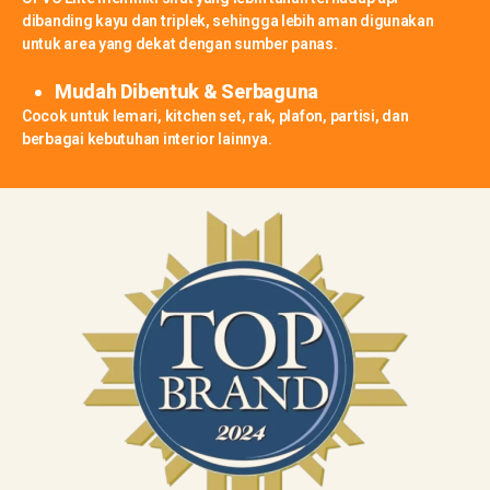
dibanding kayu dan triplek, sehingga lebih aman digunakan
untuk area yang dekat dengan sumber panas.
Mudah Dibentuk & Serbaguna
Cocok untuk lemari, kitchen set, rak, plafon, partisi, dan
berbagai kebutuhan interior lainnya.